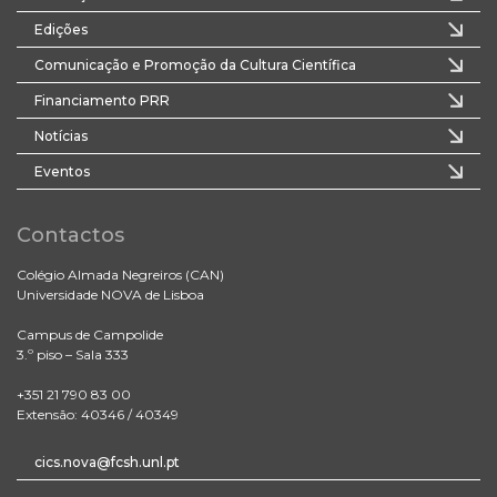
Edições
Comunicação e Promoção da Cultura Científica
Financiamento PRR
Notícias
Eventos
Contactos
Colégio Almada Negreiros (CAN)
Universidade NOVA de Lisboa
Campus de Campolide
3.º piso – Sala 333
+351 21 790 83 00
Extensão: 40346 / 40349
cics.nova@fcsh.unl.pt