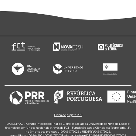
Ficha de projeto PRR
O CICS.NOVA - Centro Interdisciplinar de Ciências Sociais da Universidade Nova de Lisboa é
financiado por fundos nacionais através da FCT – Fundação para a Ciência e a Tecnologia, I.P.,
no âmbito dos projetos UID/04647/2025 e UID/PRR/04647/2025.
https://doi.org/10.54499/UID/04647/2025
e
https://doi.org/10.54499/UID/PRR/04647/2025