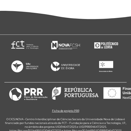
Ficha de projeto PRR
O CICS.NOVA - Centro Interdisciplinar de Ciências Sociais da Universidade Nova de Lisboa é
financiado por fundos nacionais através da FCT – Fundação para a Ciência e a Tecnologia, I.P.,
no âmbito dos projetos UID/04647/2025 e UID/PRR/04647/2025.
https://doi.org/10.54499/UID/04647/2025
e
https://doi.org/10.54499/UID/PRR/04647/2025