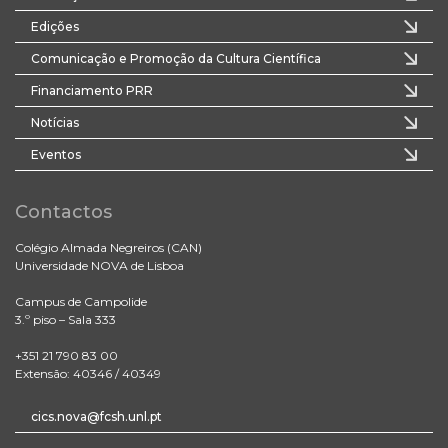
Edições
Comunicação e Promoção da Cultura Científica
Financiamento PRR
Notícias
Eventos
Contactos
Colégio Almada Negreiros (CAN)
Universidade NOVA de Lisboa
Campus de Campolide
3.º piso – Sala 333
+351 21 790 83 00
Extensão: 40346 / 40349
cics.nova@fcsh.unl.pt