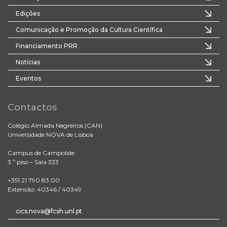
Edições
Comunicação e Promoção da Cultura Científica
Financiamento PRR
Notícias
Eventos
Contactos
Colégio Almada Negreiros (CAN)
Universidade NOVA de Lisboa
Campus de Campolide
3.º piso – Sala 333
+351 21 790 83 00
Extensão: 40346 / 40349
cics.nova@fcsh.unl.pt