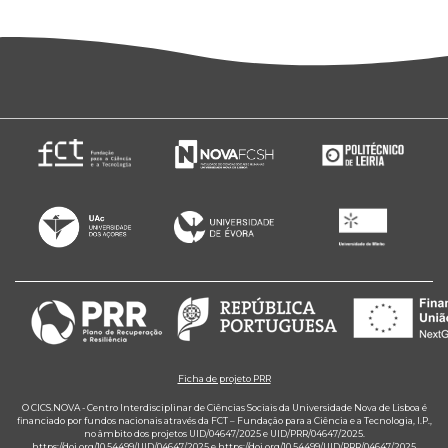
Ficha de projeto PRR
O CICS.NOVA - Centro Interdisciplinar de Ciências Sociais da Universidade Nova de Lisboa é
financiado por fundos nacionais através da FCT – Fundação para a Ciência e a Tecnologia, I.P.,
no âmbito dos projetos UID/04647/2025 e UID/PRR/04647/2025.
https://doi.org/10.54499/UID/04647/2025
e
https://doi.org/10.54499/UID/PRR/04647/2025