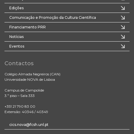
Edições
Comunicação e Promoção da Cultura Científica
Financiamento PRR
Notícias
Eventos
Contactos
Colégio Almada Negreiros (CAN)
Universidade NOVA de Lisboa
Campus de Campolide
3.º piso – Sala 333
+351 21 790 83 00
Extensão: 40346 / 40349
cics.nova@fcsh.unl.pt