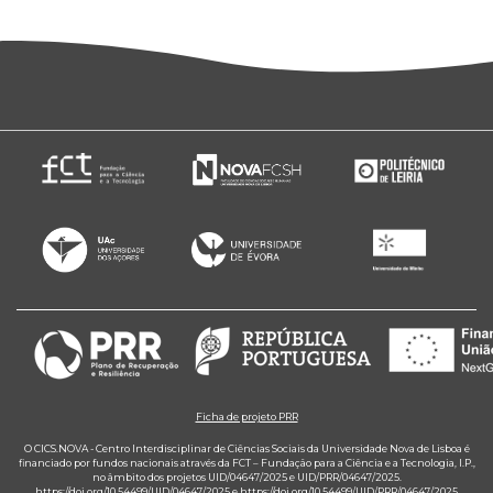
Ficha de projeto PRR
O CICS.NOVA - Centro Interdisciplinar de Ciências Sociais da Universidade Nova de Lisboa é
financiado por fundos nacionais através da FCT – Fundação para a Ciência e a Tecnologia, I.P.,
no âmbito dos projetos UID/04647/2025 e UID/PRR/04647/2025.
https://doi.org/10.54499/UID/04647/2025
e
https://doi.org/10.54499/UID/PRR/04647/2025