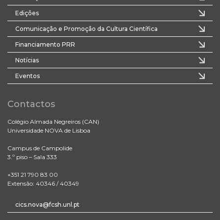
Edições
Comunicação e Promoção da Cultura Científica
Financiamento PRR
Notícias
Eventos
Contactos
Colégio Almada Negreiros (CAN)
Universidade NOVA de Lisboa
Campus de Campolide
3.º piso – Sala 333
+351 21 790 83 00
Extensão: 40346 / 40349
cics.nova@fcsh.unl.pt