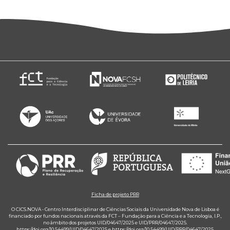
Ficha de projeto PRR
O CICS.NOVA - Centro Interdisciplinar de Ciências Sociais da Universidade Nova de Lisboa é
financiado por fundos nacionais através da FCT – Fundação para a Ciência e a Tecnologia, I.P.,
no âmbito dos projetos UID/04647/2025 e UID/PRR/04647/2025.
https://doi.org/10.54499/UID/04647/2025
e
https://doi.org/10.54499/UID/PRR/04647/2025