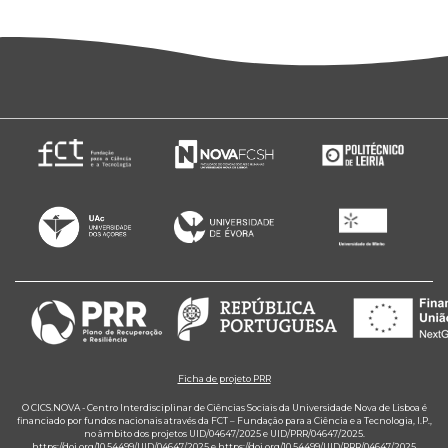
Ficha de projeto PRR
O CICS.NOVA - Centro Interdisciplinar de Ciências Sociais da Universidade Nova de Lisboa é
financiado por fundos nacionais através da FCT – Fundação para a Ciência e a Tecnologia, I.P.,
no âmbito dos projetos UID/04647/2025 e UID/PRR/04647/2025.
https://doi.org/10.54499/UID/04647/2025
e
https://doi.org/10.54499/UID/PRR/04647/2025