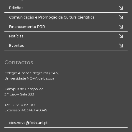
Edições
Comunicação e Promoção da Cultura Científica
Financiamento PRR
Notícias
Eventos
Contactos
Colégio Almada Negreiros (CAN)
Universidade NOVA de Lisboa
Campus de Campolide
3.º piso – Sala 333
+351 21 790 83 00
Extensão: 40346 / 40349
cics.nova@fcsh.unl.pt