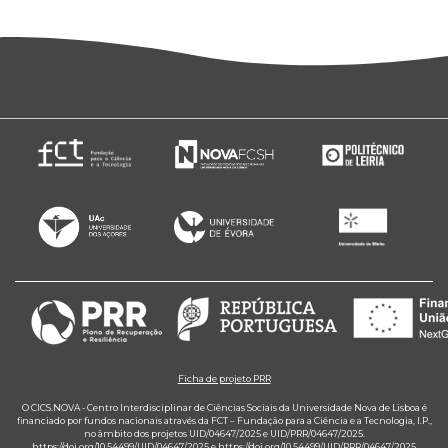
Ficha de projeto PRR
O CICS.NOVA - Centro Interdisciplinar de Ciências Sociais da Universidade Nova de Lisboa é
financiado por fundos nacionais através da FCT – Fundação para a Ciência e a Tecnologia, I.P.,
no âmbito dos projetos UID/04647/2025 e UID/PRR/04647/2025.
https://doi.org/10.54499/UID/04647/2025
e
https://doi.org/10.54499/UID/PRR/04647/2025