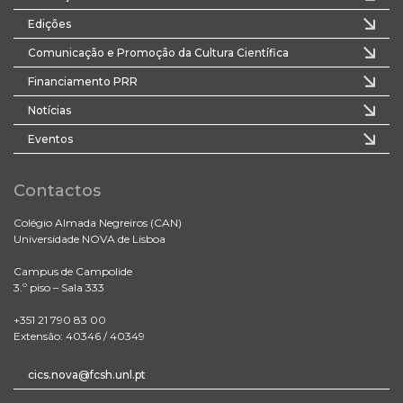
Edições
Comunicação e Promoção da Cultura Científica
Financiamento PRR
Notícias
Eventos
Contactos
Colégio Almada Negreiros (CAN)
Universidade NOVA de Lisboa
Campus de Campolide
3.º piso – Sala 333
+351 21 790 83 00
Extensão: 40346 / 40349
cics.nova@fcsh.unl.pt