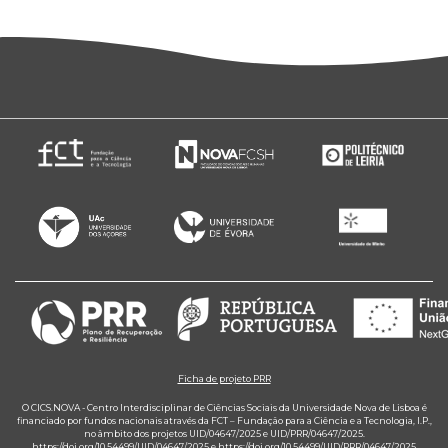
Ficha de projeto PRR
O CICS.NOVA - Centro Interdisciplinar de Ciências Sociais da Universidade Nova de Lisboa é
financiado por fundos nacionais através da FCT – Fundação para a Ciência e a Tecnologia, I.P.,
no âmbito dos projetos UID/04647/2025 e UID/PRR/04647/2025.
https://doi.org/10.54499/UID/04647/2025
e
https://doi.org/10.54499/UID/PRR/04647/2025