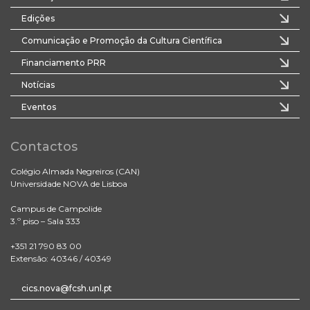
Edições
Comunicação e Promoção da Cultura Científica
Financiamento PRR
Notícias
Eventos
Contactos
Colégio Almada Negreiros (CAN)
Universidade NOVA de Lisboa
Campus de Campolide
3.º piso – Sala 333
+351 21 790 83 00
Extensão: 40346 / 40349
cics.nova@fcsh.unl.pt