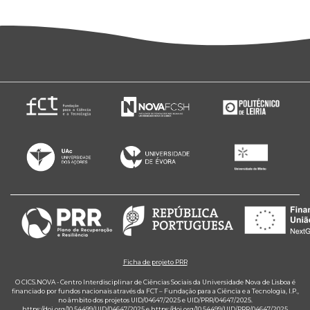
Ficha de projeto PRR
O CICS.NOVA - Centro Interdisciplinar de Ciências Sociais da Universidade Nova de Lisboa é
financiado por fundos nacionais através da FCT – Fundação para a Ciência e a Tecnologia, I.P.,
no âmbito dos projetos UID/04647/2025 e UID/PRR/04647/2025.
https://doi.org/10.54499/UID/04647/2025
e
https://doi.org/10.54499/UID/PRR/04647/2025