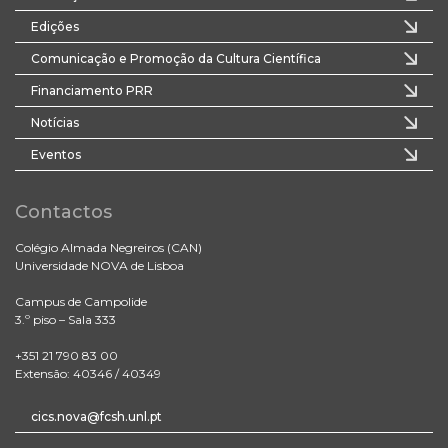
Edições
Comunicação e Promoção da Cultura Científica
Financiamento PRR
Notícias
Eventos
Contactos
Colégio Almada Negreiros (CAN)
Universidade NOVA de Lisboa
Campus de Campolide
3.º piso – Sala 333
+351 21 790 83 00
Extensão: 40346 / 40349
cics.nova@fcsh.unl.pt