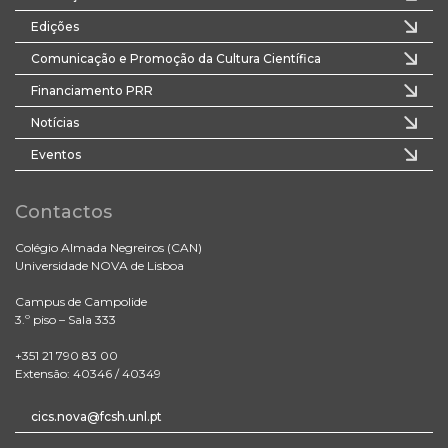
Edições
Comunicação e Promoção da Cultura Científica
Financiamento PRR
Notícias
Eventos
Contactos
Colégio Almada Negreiros (CAN)
Universidade NOVA de Lisboa
Campus de Campolide
3.º piso – Sala 333
+351 21 790 83 00
Extensão: 40346 / 40349
cics.nova@fcsh.unl.pt