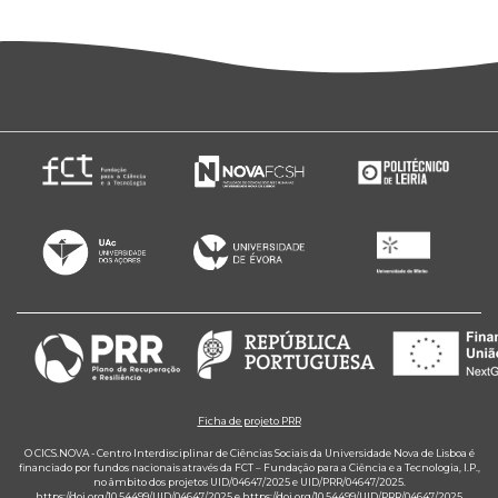
Ficha de projeto PRR
O CICS.NOVA - Centro Interdisciplinar de Ciências Sociais da Universidade Nova de Lisboa é
financiado por fundos nacionais através da FCT – Fundação para a Ciência e a Tecnologia, I.P.,
no âmbito dos projetos UID/04647/2025 e UID/PRR/04647/2025.
https://doi.org/10.54499/UID/04647/2025
e
https://doi.org/10.54499/UID/PRR/04647/2025