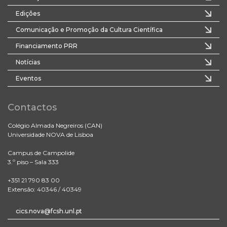
Edições
Comunicação e Promoção da Cultura Científica
Financiamento PRR
Notícias
Eventos
Contactos
Colégio Almada Negreiros (CAN)
Universidade NOVA de Lisboa
Campus de Campolide
3.º piso – Sala 333
+351 21 790 83 00
Extensão: 40346 / 40349
cics.nova@fcsh.unl.pt