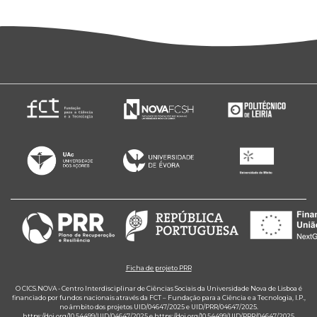
Ficha de projeto PRR
O CICS.NOVA - Centro Interdisciplinar de Ciências Sociais da Universidade Nova de Lisboa é
financiado por fundos nacionais através da FCT – Fundação para a Ciência e a Tecnologia, I.P.,
no âmbito dos projetos UID/04647/2025 e UID/PRR/04647/2025.
https://doi.org/10.54499/UID/04647/2025
e
https://doi.org/10.54499/UID/PRR/04647/2025