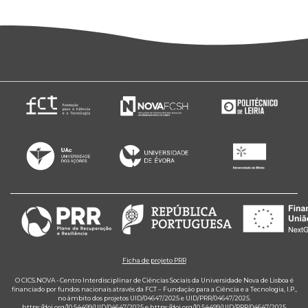
Ficha de projeto PRR
O CICS.NOVA - Centro Interdisciplinar de Ciências Sociais da Universidade Nova de Lisboa é
financiado por fundos nacionais através da FCT – Fundação para a Ciência e a Tecnologia, I.P.,
no âmbito dos projetos UID/04647/2025 e UID/PRR/04647/2025.
https://doi.org/10.54499/UID/04647/2025
e
https://doi.org/10.54499/UID/PRR/04647/2025