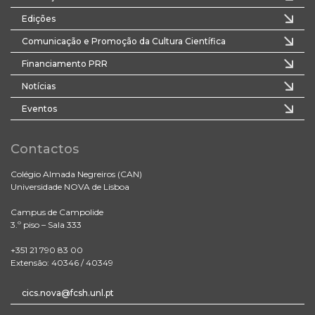
Edições
Comunicação e Promoção da Cultura Científica
Financiamento PRR
Notícias
Eventos
Contactos
Colégio Almada Negreiros (CAN)
Universidade NOVA de Lisboa
Campus de Campolide
3.º piso – Sala 333
+351 21 790 83 00
Extensão: 40346 / 40349
cics.nova@fcsh.unl.pt