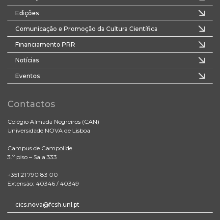
Edições
Comunicação e Promoção da Cultura Científica
Financiamento PRR
Notícias
Eventos
Contactos
Colégio Almada Negreiros (CAN)
Universidade NOVA de Lisboa
Campus de Campolide
3.º piso – Sala 333
+351 21 790 83 00
Extensão: 40346 / 40349
cics.nova@fcsh.unl.pt