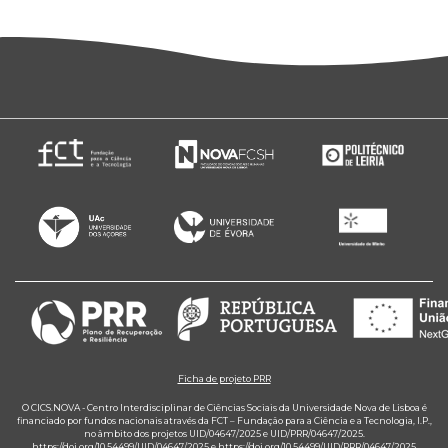
Ficha de projeto PRR
O CICS.NOVA - Centro Interdisciplinar de Ciências Sociais da Universidade Nova de Lisboa é
financiado por fundos nacionais através da FCT – Fundação para a Ciência e a Tecnologia, I.P.,
no âmbito dos projetos UID/04647/2025 e UID/PRR/04647/2025.
https://doi.org/10.54499/UID/04647/2025
e
https://doi.org/10.54499/UID/PRR/04647/2025