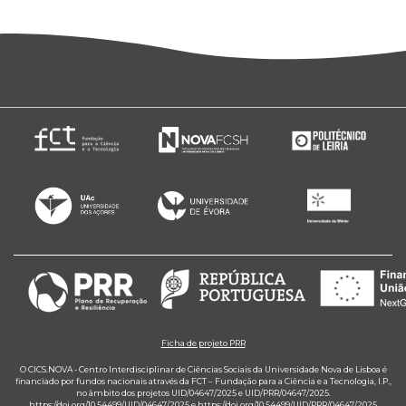
Ficha de projeto PRR
O CICS.NOVA - Centro Interdisciplinar de Ciências Sociais da Universidade Nova de Lisboa é
financiado por fundos nacionais através da FCT – Fundação para a Ciência e a Tecnologia, I.P.,
no âmbito dos projetos UID/04647/2025 e UID/PRR/04647/2025.
https://doi.org/10.54499/UID/04647/2025
e
https://doi.org/10.54499/UID/PRR/04647/2025