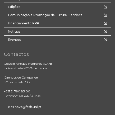
Edições
Comunicação e Promoção da Cultura Científica
Financiamento PRR
Notícias
Eventos
Contactos
Colégio Almada Negreiros (CAN)
Universidade NOVA de Lisboa
Campus de Campolide
3.º piso – Sala 333
+351 21 790 83 00
Extensão: 40346 / 40349
cics.nova@fcsh.unl.pt