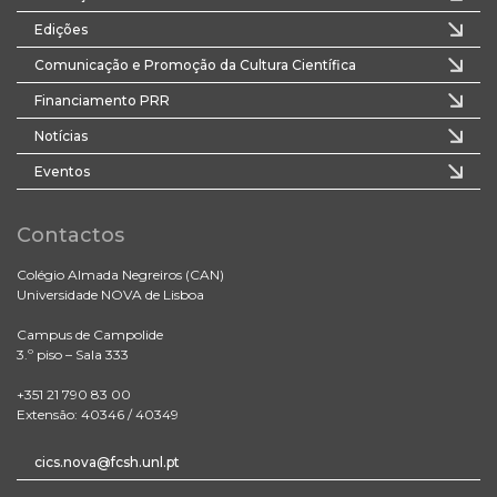
Edições
Comunicação e Promoção da Cultura Científica
Financiamento PRR
Notícias
Eventos
Contactos
Colégio Almada Negreiros (CAN)
Universidade NOVA de Lisboa
Campus de Campolide
3.º piso – Sala 333
+351 21 790 83 00
Extensão: 40346 / 40349
cics.nova@fcsh.unl.pt