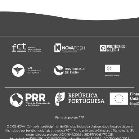
Ficha de projeto PRR
O CICS.NOVA - Centro Interdisciplinar de Ciências Sociais da Universidade Nova de Lisboa é
financiado por fundos nacionais através da FCT – Fundação para a Ciência e a Tecnologia, I.P.,
no âmbito dos projetos UID/04647/2025 e UID/PRR/04647/2025.
https://doi.org/10.54499/UID/04647/2025
e
https://doi.org/10.54499/UID/PRR/04647/2025