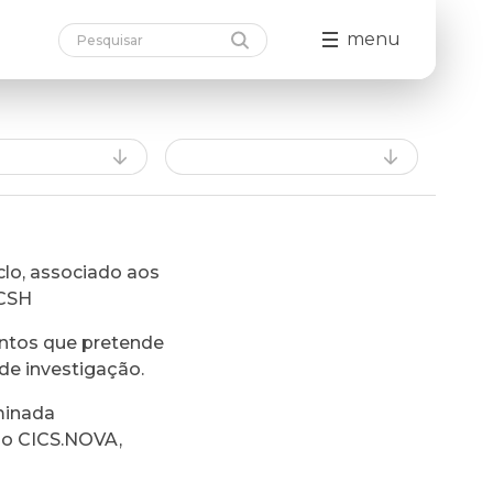
menu
lo, associado aos
FCSH
ntos que pretende
de investigação.
minada
do CICS.NOVA,