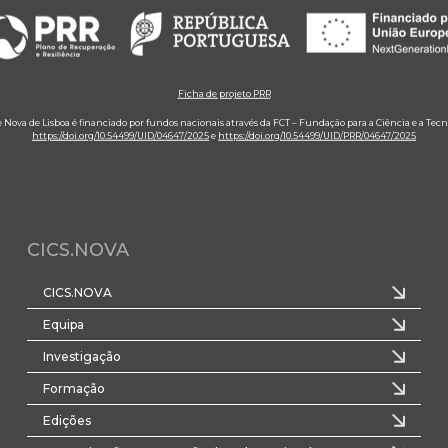
Ficha de projeto PRR
e Nova de Lisboa é financiado por fundos nacionais através da FCT – Fundação para a Ciência e a Tecn
https://doi.org/10.54499/UID/04647/2025
e
https://doi.org/10.54499/UID/PRR/04647/2025
CICS.NOVA
CICS.NOVA
Equipa
Investigação
Formação
Edições