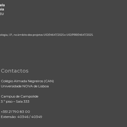
ologia, I.P., no âmbito dos projetos UID/04647/2025 e UID/PRR/04647/2025.
Contactos
Colégio Almada Negreiros (CAN)
Universidade NOVA de Lisboa
Campus de Campolide
3.º piso – Sala 333
+351 21 790 83 00
Extensão: 40346 / 40349