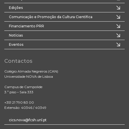
Edições
Comunicação e Promoção da Cultura Científica
Financiamento PRR
Notícias
Eventos
Contactos
Colégio Almada Negreiros (CAN)
Universidade NOVA de Lisboa
Campus de Campolide
3.º piso – Sala 333
+351 21 790 83 00
Extensão: 40346 / 40349
cics.nova@fcsh.unl.pt