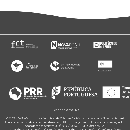
Ficha de projeto PRR
O CICS.NOVA - Centro Interdisciplinar de Ciências Sociais da Universidade Nova de Lisboa é
financiado por fundos nacionais através da FCT – Fundação para a Ciência e a Tecnologia, I.P.,
no âmbito dos projetos UID/04647/2025 e UID/PRR/04647/2025.
https://doi.org/10.54499/UID/04647/2025
e
https://doi.org/10.54499/UID/PRR/04647/2025