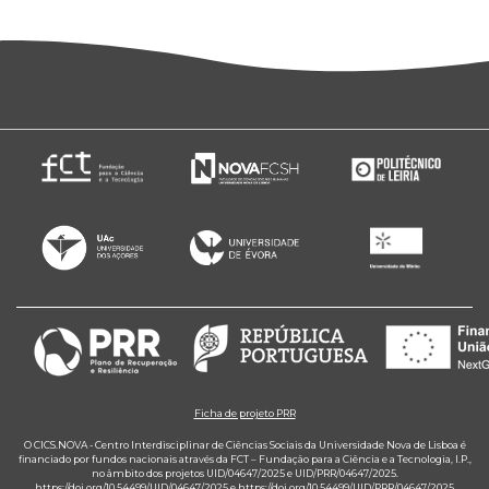
Ficha de projeto PRR
O CICS.NOVA - Centro Interdisciplinar de Ciências Sociais da Universidade Nova de Lisboa é
financiado por fundos nacionais através da FCT – Fundação para a Ciência e a Tecnologia, I.P.,
no âmbito dos projetos UID/04647/2025 e UID/PRR/04647/2025.
https://doi.org/10.54499/UID/04647/2025
e
https://doi.org/10.54499/UID/PRR/04647/2025