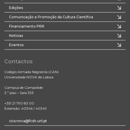
Edições
Comunicação e Promoção da Cultura Científica
Financiamento PRR
Notícias
Eventos
Contactos
Colégio Almada Negreiros (CAN)
Universidade NOVA de Lisboa
Campus de Campolide
3.º piso – Sala 333
+351 21 790 83 00
Extensão: 40346 / 40349
cics.nova@fcsh.unl.pt