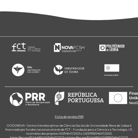
Ficha de projeto PRR
O CICS.NOVA - Centro Interdisciplinar de Ciências Sociais da Universidade Nova de Lisboa é
financiado por fundos nacionais através da FCT – Fundação para a Ciência e a Tecnologia, I.P.,
no âmbito dos projetos UID/04647/2025 e UID/PRR/04647/2025.
https://doi.org/10.54499/UID/04647/2025
e
https://doi.org/10.54499/UID/PRR/04647/2025