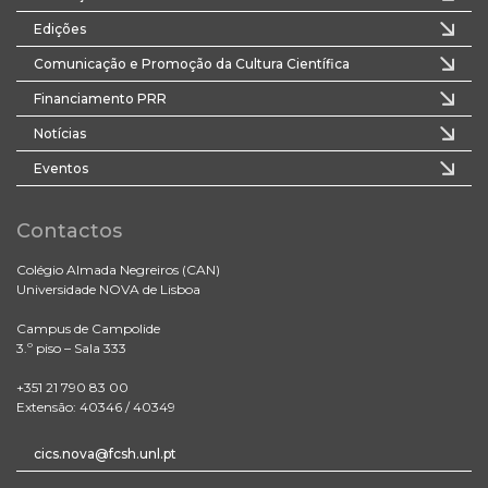
Edições
Comunicação e Promoção da Cultura Científica
Financiamento PRR
Notícias
Eventos
Contactos
Colégio Almada Negreiros (CAN)
Universidade NOVA de Lisboa
Campus de Campolide
3.º piso – Sala 333
+351 21 790 83 00
Extensão: 40346 / 40349
cics.nova@fcsh.unl.pt