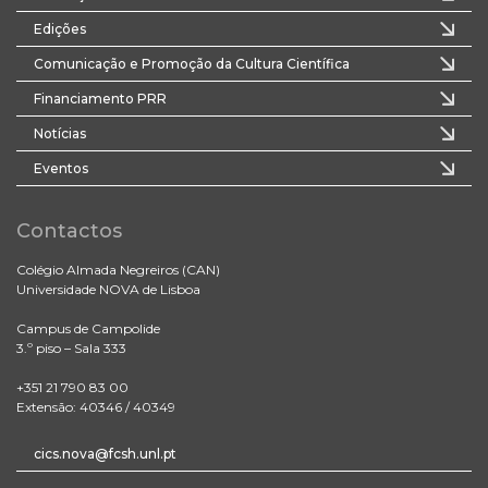
Edições
Comunicação e Promoção da Cultura Científica
Financiamento PRR
Notícias
Eventos
Contactos
Colégio Almada Negreiros (CAN)
Universidade NOVA de Lisboa
Campus de Campolide
3.º piso – Sala 333
+351 21 790 83 00
Extensão: 40346 / 40349
cics.nova@fcsh.unl.pt