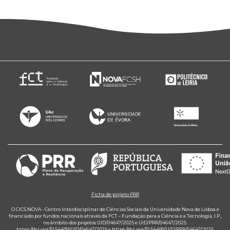
Ficha de projeto PRR
O CICS.NOVA - Centro Interdisciplinar de Ciências Sociais da Universidade Nova de Lisboa é
financiado por fundos nacionais através da FCT – Fundação para a Ciência e a Tecnologia, I.P.,
no âmbito dos projetos UID/04647/2025 e UID/PRR/04647/2025.
https://doi.org/10.54499/UID/04647/2025
e
https://doi.org/10.54499/UID/PRR/04647/2025