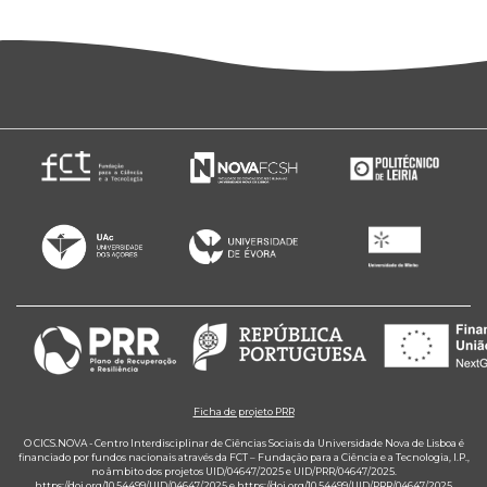
Ficha de projeto PRR
O CICS.NOVA - Centro Interdisciplinar de Ciências Sociais da Universidade Nova de Lisboa é
financiado por fundos nacionais através da FCT – Fundação para a Ciência e a Tecnologia, I.P.,
no âmbito dos projetos UID/04647/2025 e UID/PRR/04647/2025.
https://doi.org/10.54499/UID/04647/2025
e
https://doi.org/10.54499/UID/PRR/04647/2025