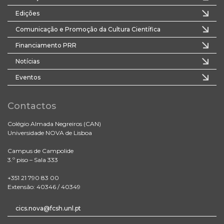
Edições
Comunicação e Promoção da Cultura Científica
Financiamento PRR
Notícias
Eventos
Contactos
Colégio Almada Negreiros (CAN)
Universidade NOVA de Lisboa
Campus de Campolide
3.º piso – Sala 333
+351 21 790 83 00
Extensão: 40346 / 40349
cics.nova@fcsh.unl.pt