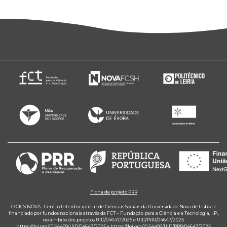
Ficha de projeto PRR
O CICS.NOVA - Centro Interdisciplinar de Ciências Sociais da Universidade Nova de Lisboa é
financiado por fundos nacionais através da FCT – Fundação para a Ciência e a Tecnologia, I.P.,
no âmbito dos projetos UID/04647/2025 e UID/PRR/04647/2025.
https://doi.org/10.54499/UID/04647/2025
e
https://doi.org/10.54499/UID/PRR/04647/2025