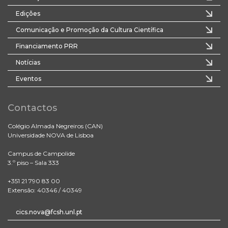
Edições
Comunicação e Promoção da Cultura Científica
Financiamento PRR
Notícias
Eventos
Contactos
Colégio Almada Negreiros (CAN)
Universidade NOVA de Lisboa
Campus de Campolide
3.º piso – Sala 333
+351 21 790 83 00
Extensão: 40346 / 40349
cics.nova@fcsh.unl.pt