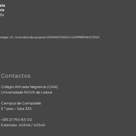
ologia, I.P., no âmbito dos projetos UID/04647/2025 e UID/PRR/04647/2025.
Contactos
Colégio Almada Negreiros (CAN)
Universidade NOVA de Lisboa
Campus de Campolide
3.º piso – Sala 333
+351 21 790 83 00
Extensão: 40346 / 40349