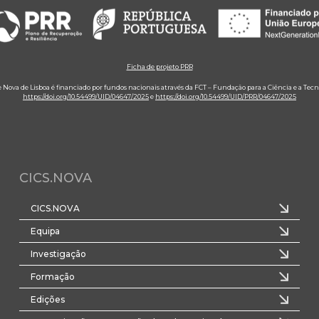
Ficha de projeto PRR
e Nova de Lisboa é financiado por fundos nacionais através da FCT – Fundação para a Ciência e a Tecn
https://doi.org/10.54499/UID/04647/2025
e
https://doi.org/10.54499/UID/PRR/04647/2025
CICS.NOVA
CICS.NOVA
Equipa
Investigação
Formação
Edições