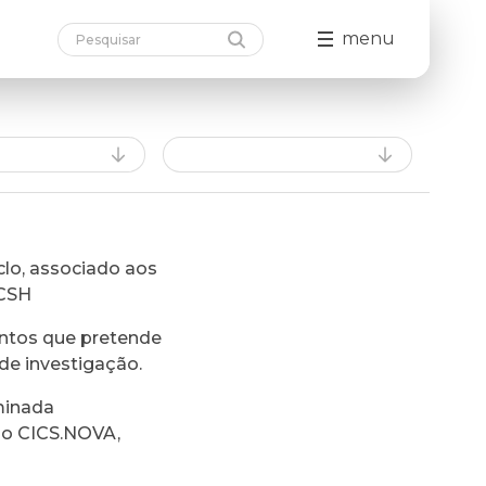
menu
lo, associado aos
FCSH
ntos que pretende
de investigação.
minada
do CICS.NOVA,