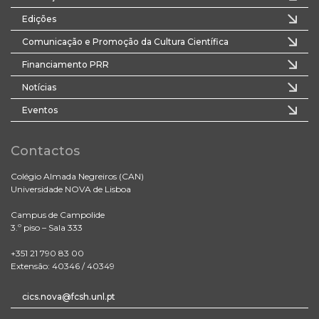
Edições
Comunicação e Promoção da Cultura Científica
Financiamento PRR
Notícias
Eventos
Contactos
Colégio Almada Negreiros (CAN)
Universidade NOVA de Lisboa
Campus de Campolide
3.º piso – Sala 333
+351 21 790 83 00
Extensão: 40346 / 40349
cics.nova@fcsh.unl.pt