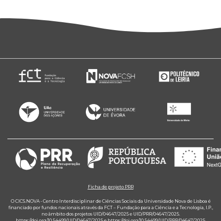
Ficha de projeto PRR
O CICS.NOVA - Centro Interdisciplinar de Ciências Sociais da Universidade Nova de Lisboa é
financiado por fundos nacionais através da FCT – Fundação para a Ciência e a Tecnologia, I.P.,
no âmbito dos projetos UID/04647/2025 e UID/PRR/04647/2025.
https://doi.org/10.54499/UID/04647/2025
e
https://doi.org/10.54499/UID/PRR/04647/2025