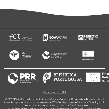
Ficha de projeto PRR
O CICS.NOVA - Centro Interdisciplinar de Ciências Sociais da Universidade Nova de Lisboa é
financiado por fundos nacionais através da FCT – Fundação para a Ciência e a Tecnologia, I.P.,
no âmbito dos projetos UID/04647/2025 e UID/PRR/04647/2025.
https://doi.org/10.54499/UID/04647/2025
e
https://doi.org/10.54499/UID/PRR/04647/2025