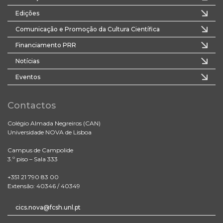
Edições
Comunicação e Promoção da Cultura Científica
Financiamento PRR
Notícias
Eventos
Contactos
Colégio Almada Negreiros (CAN)
Universidade NOVA de Lisboa
Campus de Campolide
3.º piso – Sala 333
+351 21 790 83 00
Extensão: 40346 / 40349
cics.nova@fcsh.unl.pt