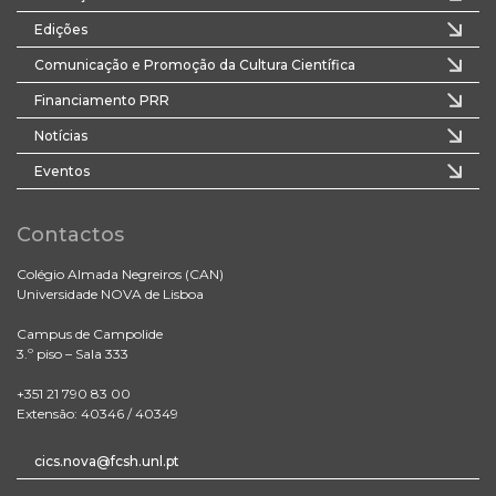
Edições
Comunicação e Promoção da Cultura Científica
Financiamento PRR
Notícias
Eventos
Contactos
Colégio Almada Negreiros (CAN)
Universidade NOVA de Lisboa
Campus de Campolide
3.º piso – Sala 333
+351 21 790 83 00
Extensão: 40346 / 40349
cics.nova@fcsh.unl.pt