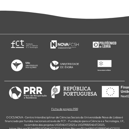
Ficha de projeto PRR
O CICS.NOVA - Centro Interdisciplinar de Ciências Sociais da Universidade Nova de Lisboa é
financiado por fundos nacionais através da FCT – Fundação para a Ciência e a Tecnologia, I.P.,
no âmbito dos projetos UID/04647/2025 e UID/PRR/04647/2025.
https://doi.org/10.54499/UID/04647/2025
e
https://doi.org/10.54499/UID/PRR/04647/2025