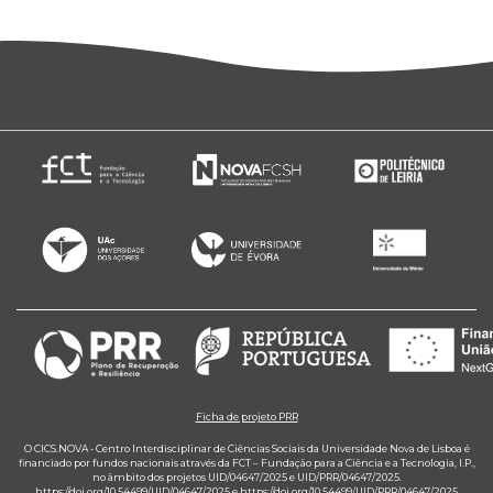
Ficha de projeto PRR
O CICS.NOVA - Centro Interdisciplinar de Ciências Sociais da Universidade Nova de Lisboa é
financiado por fundos nacionais através da FCT – Fundação para a Ciência e a Tecnologia, I.P.,
no âmbito dos projetos UID/04647/2025 e UID/PRR/04647/2025.
https://doi.org/10.54499/UID/04647/2025
e
https://doi.org/10.54499/UID/PRR/04647/2025