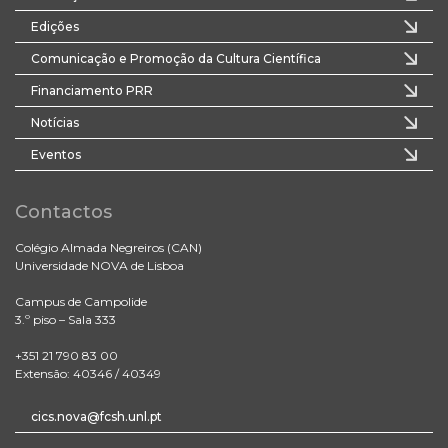
Edições
Comunicação e Promoção da Cultura Científica
Financiamento PRR
Notícias
Eventos
Contactos
Colégio Almada Negreiros (CAN)
Universidade NOVA de Lisboa
Campus de Campolide
3.º piso – Sala 333
+351 21 790 83 00
Extensão: 40346 / 40349
cics.nova@fcsh.unl.pt