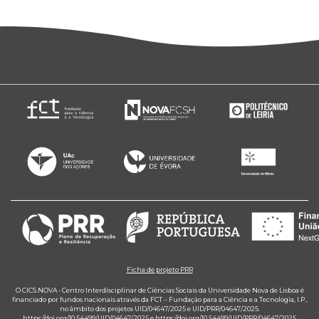
Ficha de projeto PRR
O CICS.NOVA - Centro Interdisciplinar de Ciências Sociais da Universidade Nova de Lisboa é
financiado por fundos nacionais através da FCT – Fundação para a Ciência e a Tecnologia, I.P.,
no âmbito dos projetos UID/04647/2025 e UID/PRR/04647/2025.
https://doi.org/10.54499/UID/04647/2025
e
https://doi.org/10.54499/UID/PRR/04647/2025