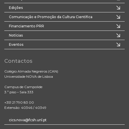
Edições
Comunicação e Promoção da Cultura Científica
Financiamento PRR
Notícias
Eventos
Contactos
Colégio Almada Negreiros (CAN)
Universidade NOVA de Lisboa
Campus de Campolide
3.º piso – Sala 333
+351 21 790 83 00
Extensão: 40346 / 40349
cics.nova@fcsh.unl.pt