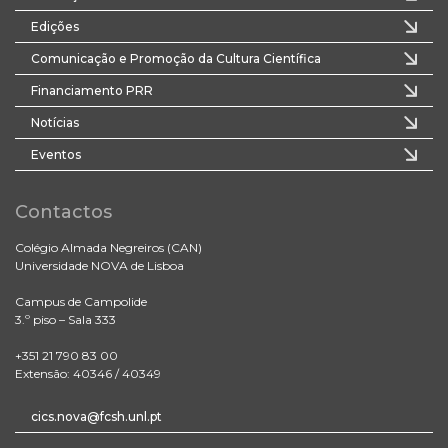
Edições
Comunicação e Promoção da Cultura Científica
Financiamento PRR
Notícias
Eventos
Contactos
Colégio Almada Negreiros (CAN)
Universidade NOVA de Lisboa
Campus de Campolide
3.º piso – Sala 333
+351 21 790 83 00
Extensão: 40346 / 40349
cics.nova@fcsh.unl.pt