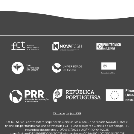
Ficha de projeto PRR
O CICS.NOVA - Centro Interdisciplinar de Ciências Sociais da Universidade Nova de Lisboa é
financiado por fundos nacionais através da FCT – Fundação para a Ciência e a Tecnologia, I.P.,
no âmbito dos projetos UID/04647/2025 e UID/PRR/04647/2025.
https://doi.org/10.54499/UID/04647/2025
e
https://doi.org/10.54499/UID/PRR/04647/2025