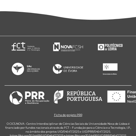
Ficha de projeto PRR
O CICS.NOVA - Centro Interdisciplinar de Ciências Sociais da Universidade Nova de Lisboa é
financiado por fundos nacionais através da FCT – Fundação para a Ciência e a Tecnologia, I.P.,
no âmbito dos projetos UID/04647/2025 e UID/PRR/04647/2025.
https://doi.org/10.54499/UID/04647/2025
e
https://doi.org/10.54499/UID/PRR/04647/2025