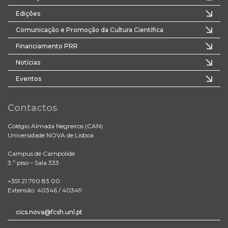
Edições
Comunicação e Promoção da Cultura Científica
Financiamento PRR
Notícias
Eventos
Contactos
Colégio Almada Negreiros (CAN)
Universidade NOVA de Lisboa
Campus de Campolide
3.º piso – Sala 333
+351 21 790 83 00
Extensão: 40346 / 40349
cics.nova@fcsh.unl.pt