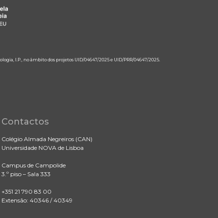
ologia, I.P., no âmbito dos projetos UID/04647/2025 e UID/PRR/04647/2025.
Contactos
Colégio Almada Negreiros (CAN)
Universidade NOVA de Lisboa
Campus de Campolide
3.º piso – Sala 333
+351 21 790 83 00
Extensão: 40346 / 40349