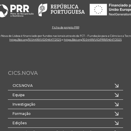
Ficha de projeto PRR
e Nova de Lisboa é financiado por fundos nacionais através da FCT – Fundação para a Ciência e a Tecn
https://doi.org/10.54499/UID/04647/2025
e
https://doi.org/10.54499/UID/PRR/04647/2025
CICS.NOVA
CICS.NOVA
Equipa
Investigação
Formação
Edições