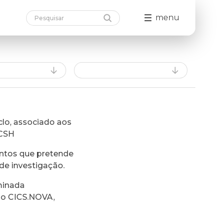
menu
lo, associado aos
FCSH
ntos que pretende
de investigação.
minada
do CICS.NOVA,