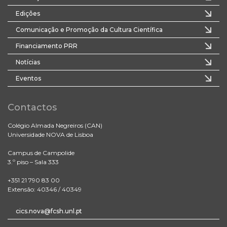
Edições
Comunicação e Promoção da Cultura Científica
Financiamento PRR
Notícias
Eventos
Contactos
Colégio Almada Negreiros (CAN)
Universidade NOVA de Lisboa
Campus de Campolide
3.º piso – Sala 333
+351 21 790 83 00
Extensão: 40346 / 40349
cics.nova@fcsh.unl.pt