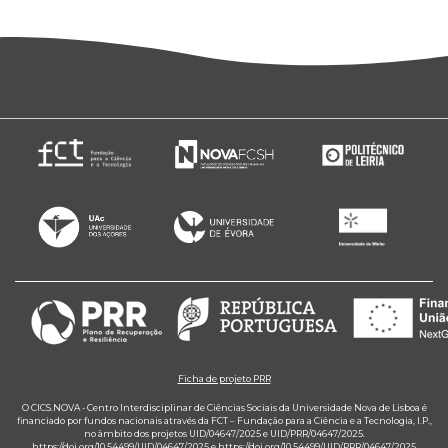
Ficha de projeto PRR
O CICS.NOVA - Centro Interdisciplinar de Ciências Sociais da Universidade Nova de Lisboa é
financiado por fundos nacionais através da FCT – Fundação para a Ciência e a Tecnologia, I.P.,
no âmbito dos projetos UID/04647/2025 e UID/PRR/04647/2025.
https://doi.org/10.54499/UID/04647/2025
e
https://doi.org/10.54499/UID/PRR/04647/2025