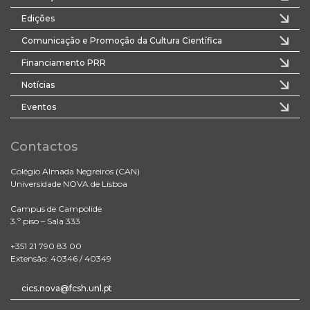
Edições
Comunicação e Promoção da Cultura Científica
Financiamento PRR
Notícias
Eventos
Contactos
Colégio Almada Negreiros (CAN)
Universidade NOVA de Lisboa
Campus de Campolide
3.º piso – Sala 333
+351 21 790 83 00
Extensão: 40346 / 40349
cics.nova@fcsh.unl.pt