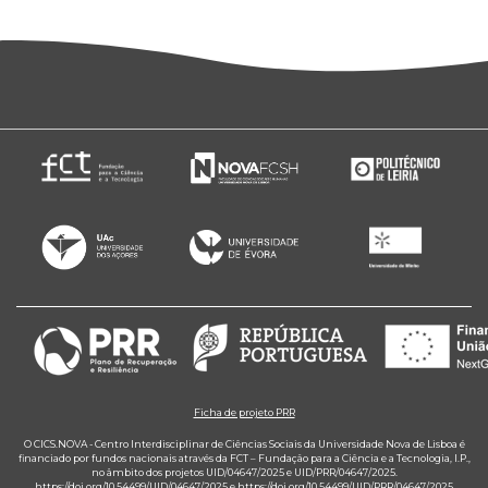
Ficha de projeto PRR
O CICS.NOVA - Centro Interdisciplinar de Ciências Sociais da Universidade Nova de Lisboa é
financiado por fundos nacionais através da FCT – Fundação para a Ciência e a Tecnologia, I.P.,
no âmbito dos projetos UID/04647/2025 e UID/PRR/04647/2025.
https://doi.org/10.54499/UID/04647/2025
e
https://doi.org/10.54499/UID/PRR/04647/2025