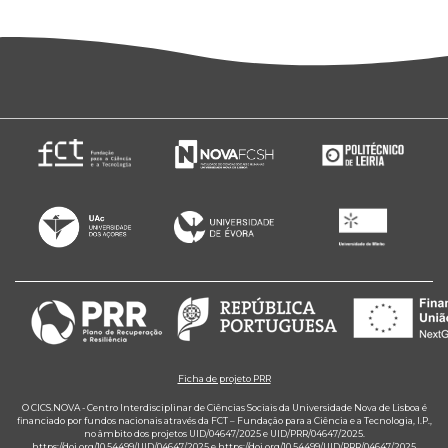
Ficha de projeto PRR
O CICS.NOVA - Centro Interdisciplinar de Ciências Sociais da Universidade Nova de Lisboa é
financiado por fundos nacionais através da FCT – Fundação para a Ciência e a Tecnologia, I.P.,
no âmbito dos projetos UID/04647/2025 e UID/PRR/04647/2025.
https://doi.org/10.54499/UID/04647/2025
e
https://doi.org/10.54499/UID/PRR/04647/2025