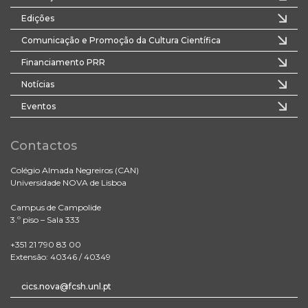
Edições
Comunicação e Promoção da Cultura Científica
Financiamento PRR
Notícias
Eventos
Contactos
Colégio Almada Negreiros (CAN)
Universidade NOVA de Lisboa
Campus de Campolide
3.º piso – Sala 333
+351 21 790 83 00
Extensão: 40346 / 40349
cics.nova@fcsh.unl.pt