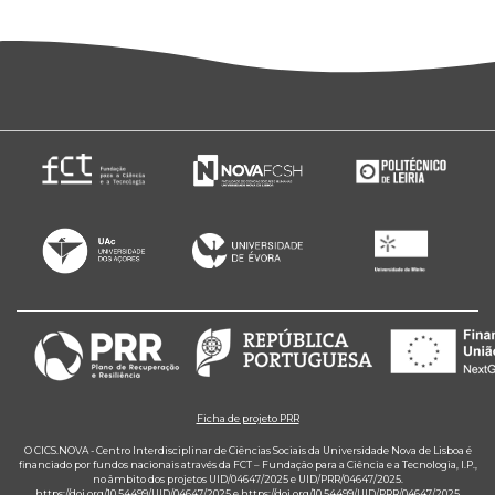
Ficha de projeto PRR
O CICS.NOVA - Centro Interdisciplinar de Ciências Sociais da Universidade Nova de Lisboa é
financiado por fundos nacionais através da FCT – Fundação para a Ciência e a Tecnologia, I.P.,
no âmbito dos projetos UID/04647/2025 e UID/PRR/04647/2025.
https://doi.org/10.54499/UID/04647/2025
e
https://doi.org/10.54499/UID/PRR/04647/2025