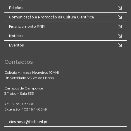
Edições
Comunicação e Promoção da Cultura Científica
Financiamento PRR
Notícias
Eventos
Contactos
Colégio Almada Negreiros (CAN)
Universidade NOVA de Lisboa
Campus de Campolide
3.º piso – Sala 333
+351 21 790 83 00
Extensão: 40346 / 40349
cics.nova@fcsh.unl.pt