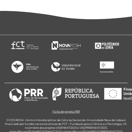
Ficha de projeto PRR
O CICS.NOVA - Centro Interdisciplinar de Ciências Sociais da Universidade Nova de Lisboa é
financiado por fundos nacionais através da FCT – Fundação para a Ciência e a Tecnologia, I.P.,
no âmbito dos projetos UID/04647/2025 e UID/PRR/04647/2025.
https://doi.org/10.54499/UID/04647/2025
e
https://doi.org/10.54499/UID/PRR/04647/2025