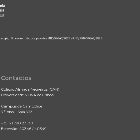
ologia, I.P., no âmbito dos projetos UID/04647/2025 e UID/PRR/04647/2025.
Contactos
Colégio Almada Negreiros (CAN)
Universidade NOVA de Lisboa
Campus de Campolide
3.º piso – Sala 333
+351 21 790 83 00
Extensão: 40346 / 40349