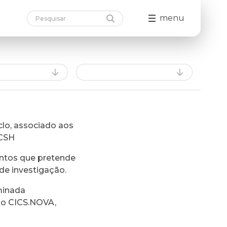
menu
lo, associado aos
FCSH
ntos que pretende
de investigação.
minada
do CICS.NOVA,