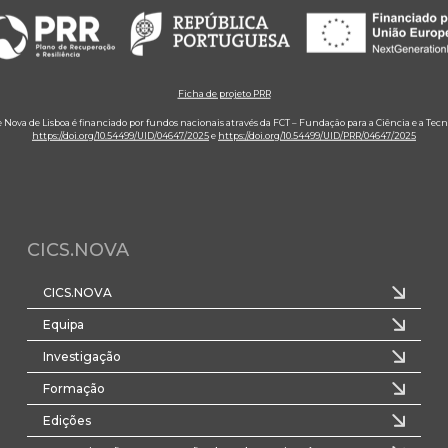
Ficha de projeto PRR
e Nova de Lisboa é financiado por fundos nacionais através da FCT – Fundação para a Ciência e a Tecn
https://doi.org/10.54499/UID/04647/2025
e
https://doi.org/10.54499/UID/PRR/04647/2025
CICS.NOVA
CICS.NOVA
Equipa
Investigação
Formação
Edições