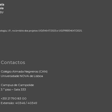
ologia, I.P., no âmbito dos projetos UID/04647/2025 e UID/PRR/04647/2025.
Contactos
Colégio Almada Negreiros (CAN)
Universidade NOVA de Lisboa
Campus de Campolide
3.º piso – Sala 333
+351 21 790 83 00
Extensão: 40346 / 40349