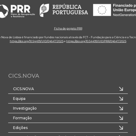
Ficha de projeto PRR
e Nova de Lisboa é financiado por fundos nacionais através da FCT – Fundação para a Ciência e a Tecn
https://doi.org/10.54499/UID/04647/2025
e
https://doi.org/10.54499/UID/PRR/04647/2025
CICS.NOVA
CICS.NOVA
Equipa
Investigação
Formação
Edições