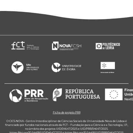
Ficha de projeto PRR
O CICS.NOVA - Centro Interdisciplinar de Ciências Sociais da Universidade Nova de Lisboa é
financiado por fundos nacionais através da FCT – Fundação para a Ciência e a Tecnologia, I.P.,
no âmbito dos projetos UID/04647/2025 e UID/PRR/04647/2025.
https://doi.org/10.54499/UID/04647/2025
e
https://doi.org/10.54499/UID/PRR/04647/2025