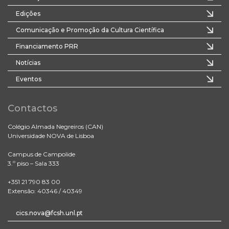
Edições
Comunicação e Promoção da Cultura Científica
Financiamento PRR
Notícias
Eventos
Contactos
Colégio Almada Negreiros (CAN)
Universidade NOVA de Lisboa
Campus de Campolide
3.º piso – Sala 333
+351 21 790 83 00
Extensão: 40346 / 40349
cics.nova@fcsh.unl.pt