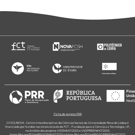
Ficha de projeto PRR
O CICS.NOVA - Centro Interdisciplinar de Ciências Sociais da Universidade Nova de Lisboa é
financiado por fundos nacionais através da FCT – Fundação para a Ciência e a Tecnologia, I.P.,
no âmbito dos projetos UID/04647/2025 e UID/PRR/04647/2025.
https://doi.org/10.54499/UID/04647/2025
e
https://doi.org/10.54499/UID/PRR/04647/2025