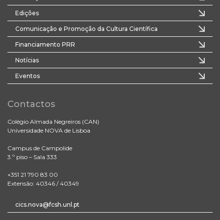
Edições
Comunicação e Promoção da Cultura Científica
Financiamento PRR
Notícias
Eventos
Contactos
Colégio Almada Negreiros (CAN)
Universidade NOVA de Lisboa
Campus de Campolide
3.º piso – Sala 333
+351 21 790 83 00
Extensão: 40346 / 40349
cics.nova@fcsh.unl.pt