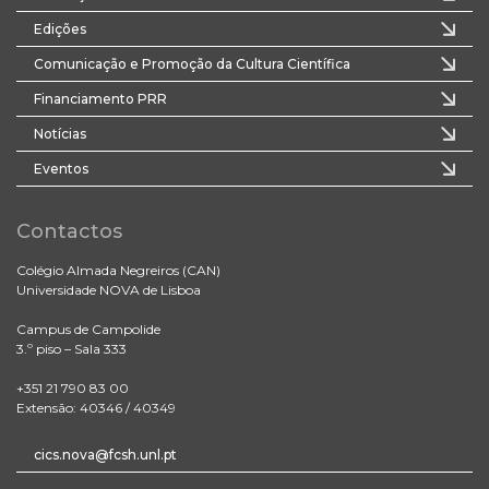
Edições
Comunicação e Promoção da Cultura Científica
Financiamento PRR
Notícias
Eventos
Contactos
Colégio Almada Negreiros (CAN)
Universidade NOVA de Lisboa
Campus de Campolide
3.º piso – Sala 333
+351 21 790 83 00
Extensão: 40346 / 40349
cics.nova@fcsh.unl.pt