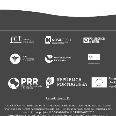
Ficha de projeto PRR
O CICS.NOVA - Centro Interdisciplinar de Ciências Sociais da Universidade Nova de Lisboa é
financiado por fundos nacionais através da FCT – Fundação para a Ciência e a Tecnologia, I.P.,
no âmbito dos projetos UID/04647/2025 e UID/PRR/04647/2025.
https://doi.org/10.54499/UID/04647/2025
e
https://doi.org/10.54499/UID/PRR/04647/2025