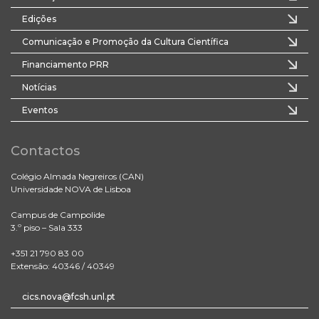
Edições
Comunicação e Promoção da Cultura Científica
Financiamento PRR
Notícias
Eventos
Contactos
Colégio Almada Negreiros (CAN)
Universidade NOVA de Lisboa
Campus de Campolide
3.º piso – Sala 333
+351 21 790 83 00
Extensão: 40346 / 40349
cics.nova@fcsh.unl.pt