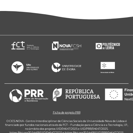
Ficha de projeto PRR
O CICS.NOVA - Centro Interdisciplinar de Ciências Sociais da Universidade Nova de Lisboa é
financiado por fundos nacionais através da FCT – Fundação para a Ciência e a Tecnologia, I.P.,
no âmbito dos projetos UID/04647/2025 e UID/PRR/04647/2025.
https://doi.org/10.54499/UID/04647/2025
e
https://doi.org/10.54499/UID/PRR/04647/2025