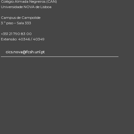
Colégio Almada Negreiros (CAN)
Universidade NOVA de Lisboa
Campus de Campolide
3.º piso – Sala 333
+351 21 790 83 00
Extensão: 40346 / 40349
cics.nova@fcsh.unl.pt