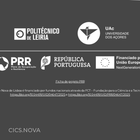
Ficha de projeto PRR
e Nova de Lisboa é financiado por fundos nacionais através da FCT – Fundação para a Ciência e a Tecn
https://doi.org/10.54499/UID/04647/2025
e
https://doi.org/10.54499/UID/PRR/04647/2025
CICS.NOVA