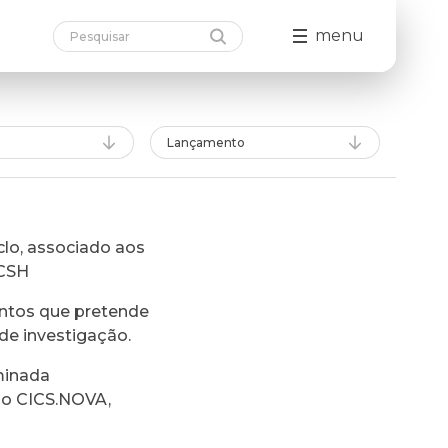
menu
Lançamento
lo, associado aos
FCSH
ntos que pretende
de investigação.
minada
do CICS.NOVA,