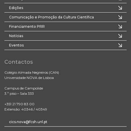
Edições
Comunicação e Promoção da Cultura Científica
Financiamento PRR
Notícias
Eventos
Contactos
Colégio Almada Negreiros (CAN)
Universidade NOVA de Lisboa
Campus de Campolide
3.º piso – Sala 333
+351 21 790 83 00
Extensão: 40346 / 40349
cics.nova@fcsh.unl.pt