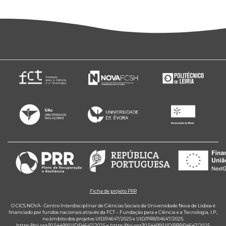
Ficha de projeto PRR
O CICS.NOVA - Centro Interdisciplinar de Ciências Sociais da Universidade Nova de Lisboa é
financiado por fundos nacionais através da FCT – Fundação para a Ciência e a Tecnologia, I.P.,
no âmbito dos projetos UID/04647/2025 e UID/PRR/04647/2025.
https://doi.org/10.54499/UID/04647/2025
e
https://doi.org/10.54499/UID/PRR/04647/2025