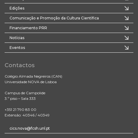
Edições
Comunicação e Promoção da Cultura Científica
Financiamento PRR
Notícias
Eventos
Contactos
Colégio Almada Negreiros (CAN)
Universidade NOVA de Lisboa
Campus de Campolide
3.º piso – Sala 333
+351 21 790 83 00
Extensão: 40346 / 40349
cics.nova@fcsh.unl.pt