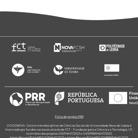
Ficha de projeto PRR
O CICS.NOVA - Centro Interdisciplinar de Ciências Sociais da Universidade Nova de Lisboa é
financiado por fundos nacionais através da FCT – Fundação para a Ciência e a Tecnologia, I.P.,
no âmbito dos projetos UID/04647/2025 e UID/PRR/04647/2025.
https://doi.org/10.54499/UID/04647/2025
e
https://doi.org/10.54499/UID/PRR/04647/2025