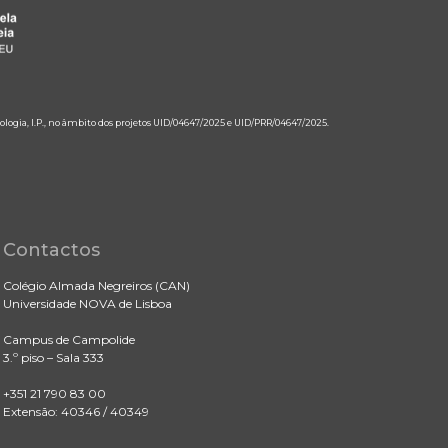
ologia, I.P., no âmbito dos projetos UID/04647/2025 e UID/PRR/04647/2025.
Contactos
Colégio Almada Negreiros (CAN)
Universidade NOVA de Lisboa
Campus de Campolide
3.º piso – Sala 333
+351 21 790 83 00
Extensão: 40346 / 40349