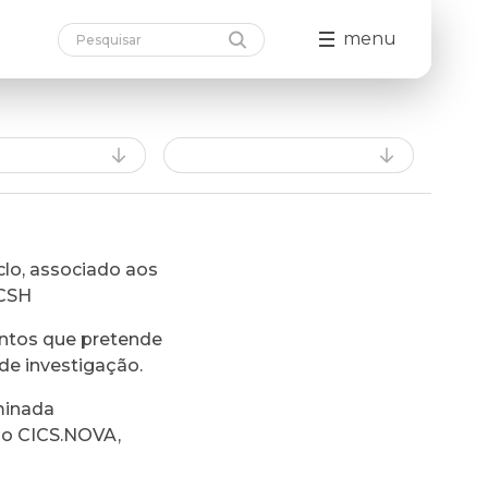
menu
lo, associado aos
FCSH
ntos que pretende
de investigação.
minada
do CICS.NOVA,