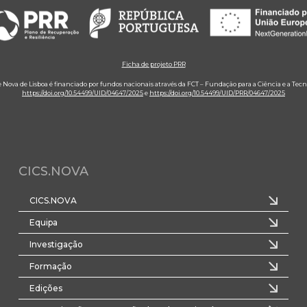
Ficha de projeto PRR
e Nova de Lisboa é financiado por fundos nacionais através da FCT – Fundação para a Ciência e a Tecn
https://doi.org/10.54499/UID/04647/2025
e
https://doi.org/10.54499/UID/PRR/04647/2025
CICS.NOVA
CICS.NOVA
Equipa
Investigação
Formação
Edições