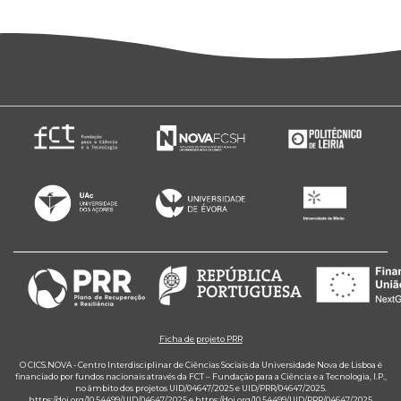
Ficha de projeto PRR
O CICS.NOVA - Centro Interdisciplinar de Ciências Sociais da Universidade Nova de Lisboa é
financiado por fundos nacionais através da FCT – Fundação para a Ciência e a Tecnologia, I.P.,
no âmbito dos projetos UID/04647/2025 e UID/PRR/04647/2025.
https://doi.org/10.54499/UID/04647/2025
e
https://doi.org/10.54499/UID/PRR/04647/2025