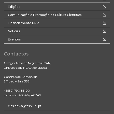
Edições
Comunicação e Promoção da Cultura Científica
Financiamento PRR
Notícias
Eventos
Contactos
Colégio Almada Negreiros (CAN)
Universidade NOVA de Lisboa
Campus de Campolide
3.º piso – Sala 333
+351 21 790 83 00
Extensão: 40346 / 40349
cics.nova@fcsh.unl.pt