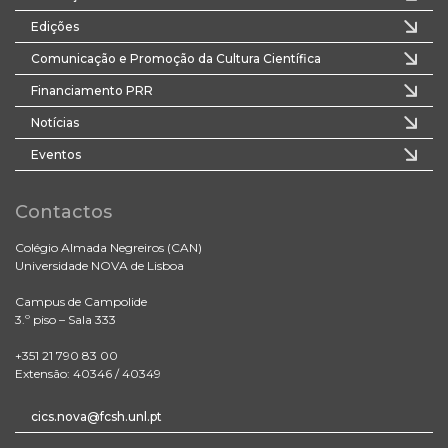
Edições
Comunicação e Promoção da Cultura Científica
Financiamento PRR
Notícias
Eventos
Contactos
Colégio Almada Negreiros (CAN)
Universidade NOVA de Lisboa
Campus de Campolide
3.º piso – Sala 333
+351 21 790 83 00
Extensão: 40346 / 40349
cics.nova@fcsh.unl.pt