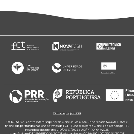
Ficha de projeto PRR
O CICS.NOVA - Centro Interdisciplinar de Ciências Sociais da Universidade Nova de Lisboa é
financiado por fundos nacionais através da FCT – Fundação para a Ciência e a Tecnologia, I.P.,
no âmbito dos projetos UID/04647/2025 e UID/PRR/04647/2025.
https://doi.org/10.54499/UID/04647/2025
e
https://doi.org/10.54499/UID/PRR/04647/2025