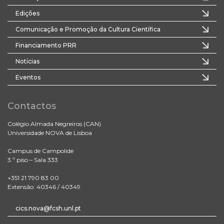
Edições
Comunicação e Promoção da Cultura Científica
Financiamento PRR
Notícias
Eventos
Contactos
Colégio Almada Negreiros (CAN)
Universidade NOVA de Lisboa
Campus de Campolide
3.º piso – Sala 333
+351 21 790 83 00
Extensão: 40346 / 40349
cics.nova@fcsh.unl.pt