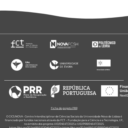
Ficha de projeto PRR
O CICS.NOVA - Centro Interdisciplinar de Ciências Sociais da Universidade Nova de Lisboa é
financiado por fundos nacionais através da FCT – Fundação para a Ciência e a Tecnologia, I.P.,
no âmbito dos projetos UID/04647/2025 e UID/PRR/04647/2025.
https://doi.org/10.54499/UID/04647/2025
e
https://doi.org/10.54499/UID/PRR/04647/2025