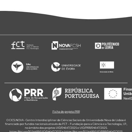
Ficha de projeto PRR
O CICS.NOVA - Centro Interdisciplinar de Ciências Sociais da Universidade Nova de Lisboa é
financiado por fundos nacionais através da FCT – Fundação para a Ciência e a Tecnologia, I.P.,
no âmbito dos projetos UID/04647/2025 e UID/PRR/04647/2025.
https://doi.org/10.54499/UID/04647/2025
e
https://doi.org/10.54499/UID/PRR/04647/2025