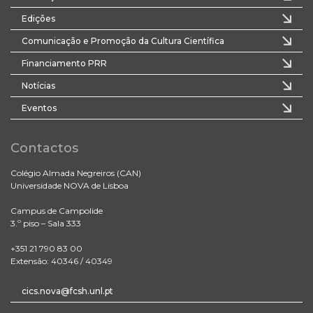
Edições
Comunicação e Promoção da Cultura Científica
Financiamento PRR
Notícias
Eventos
Contactos
Colégio Almada Negreiros (CAN)
Universidade NOVA de Lisboa
Campus de Campolide
3.º piso – Sala 333
+351 21 790 83 00
Extensão: 40346 / 40349
cics.nova@fcsh.unl.pt